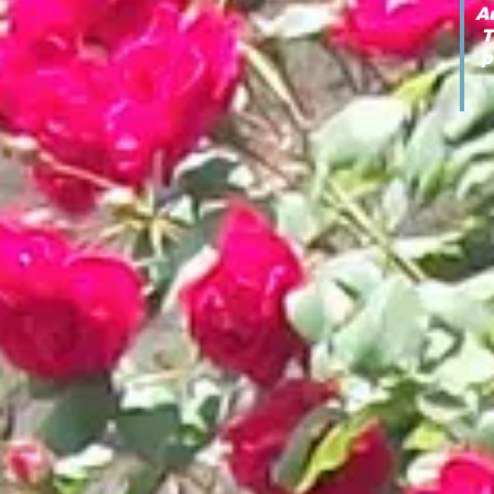
Au
T
p