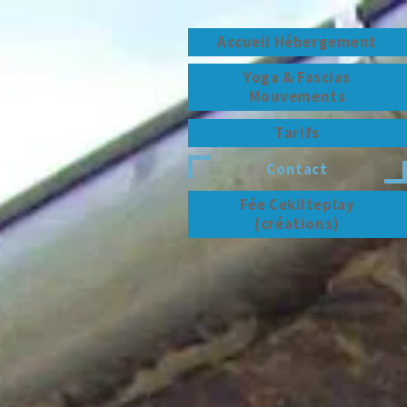
Accueil Hébergement
Yoga & Fascias
Mouvements
Tarifs
Contact
Fée Cekilteplay
(créations)